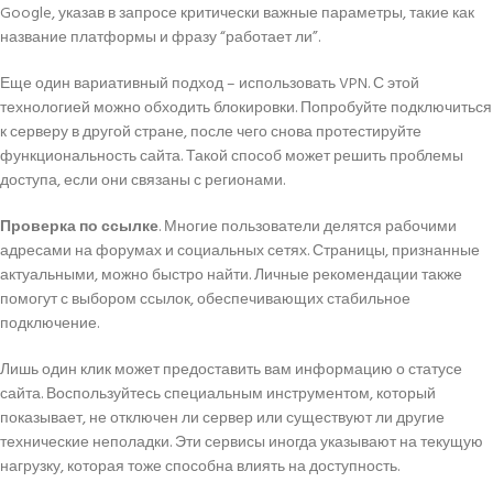
Google, указав в запросе критически важные параметры, такие как
название платформы и фразу “работает ли”.
Еще один вариативный подход – использовать VPN. С этой
технологией можно обходить блокировки. Попробуйте подключиться
к серверу в другой стране, после чего снова протестируйте
функциональность сайта. Такой способ может решить проблемы
доступа, если они связаны с регионами.
Проверка по ссылке
. Многие пользователи делятся рабочими
адресами на форумах и социальных сетях. Страницы, признанные
актуальными, можно быстро найти. Личные рекомендации также
помогут с выбором ссылок, обеспечивающих стабильное
подключение.
Лишь один клик может предоставить вам информацию о статусе
сайта. Воспользуйтесь специальным инструментом, который
показывает, не отключен ли сервер или существуют ли другие
технические неполадки. Эти сервисы иногда указывают на текущую
нагрузку, которая тоже способна влиять на доступность.