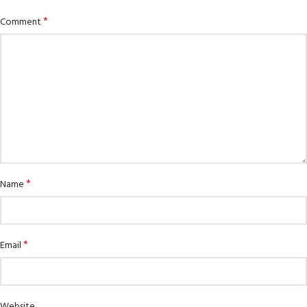
*
Comment
*
Name
*
Email
Website