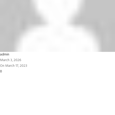
admin
March 3, 2026
On March 17, 2023
0