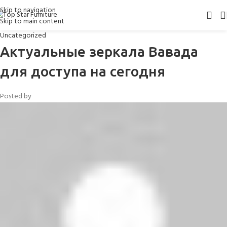
Skip to navigation
Skip to main content
Uncategorized
Актуальные зеркала Вавада
для доступа на сегодня
Posted by